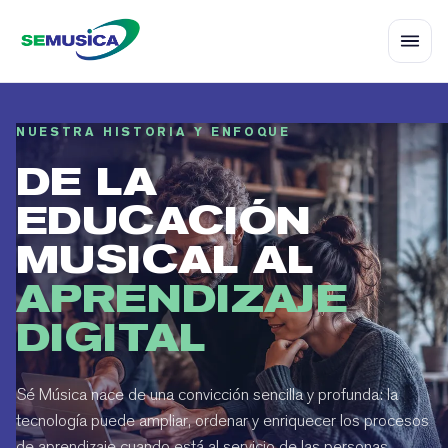
NUESTRA HISTORIA Y ENFOQUE
DE LA
EDUCACIÓN
MUSICAL AL
APRENDIZAJE
DIGITAL
Sé Música nace de una convicción sencilla y profunda: la
tecnología puede ampliar, ordenar y enriquecer los procesos
de aprendizaje cuando está al servicio de las personas.